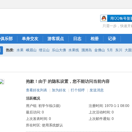
只需一步，快速开
子俱乐部
单身交友
游客观点
日志
相册
记录
热搜:
水果
峨眉山
缙云山
乐山大佛
水果线
涠洲岛
金佛山
5月
东川
大圆
搜
珠子溪
索
抱歉！由于 的隐私设置，您不能访问当前内容
查看好友列表
|
加为好友
|
打个招呼
|
发送消息
活跃概况
用户组:
初学乍练(1级)
注册时间: 1970-1-1 08:00
最后访问: 0
上次活动时间: 0
上次发表时间: 0
上次邮件通知: 0
所在时区: 使用系统默认