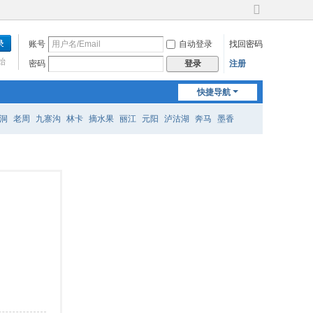
切
换
账号
自动登录
找回密码
到
宽
始
密码
注册
登录
版
快捷导航
洞
老周
九寨沟
林卡
摘水果
丽江
元阳
泸沽湖
奔马
墨香