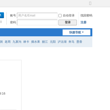
切
换
账号
自动登录
找回密码
到
宽
始
密码
注册
登录
版
快捷导航
洞
老周
九寨沟
林卡
摘水果
丽江
元阳
泸沽湖
奔马
墨香
:16