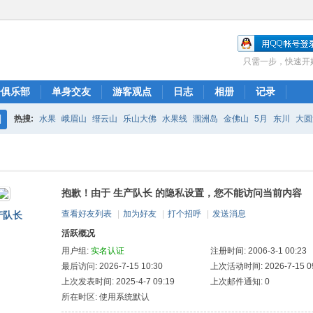
只需一步，快速开
子俱乐部
单身交友
游客观点
日志
相册
记录
热搜:
水果
峨眉山
缙云山
乐山大佛
水果线
涠洲岛
金佛山
5月
东川
大圆
搜
珠子溪
索
抱歉！由于 生产队长 的隐私设置，您不能访问当前内容
查看好友列表
|
加为好友
|
打个招呼
|
发送消息
产队长
活跃概况
用户组:
实名认证
注册时间: 2006-3-1 00:23
最后访问: 2026-7-15 10:30
上次活动时间: 2026-7-15 09
上次发表时间: 2025-4-7 09:19
上次邮件通知: 0
所在时区: 使用系统默认