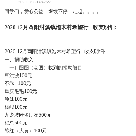
2020-12-3 14:47:27
同学们，爱心公益，继续不停！走起。。。。
2020-12
月酉阳泔溪镇泡木村希望行 收支明细
:
2020-12
月酉阳泔溪镇泡木村希望行 收支明细
:
一、
捐助收入
（一）图图（老图）收到的捐助细目
豆洪波
100
元
不乖
100
元
重庆毛毛
100
元
项姝
100
元
杨峻
100
元
九龙坡匿名朋友
500
元
程总
500
元
陈红（大黄）
100
元