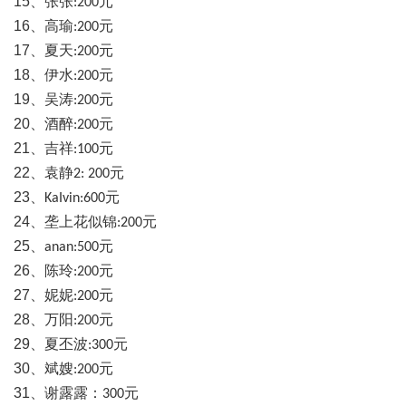
15
、张张
元
:200
16
、高瑜
元
:200
17
、夏天
元
:200
18
、伊水
元
:200
19
、吴涛
元
:200
20
、酒醉
元
:200
21
、吉祥
元
:100
22
、袁静
元
2: 200
23
、
元
KaIvin:600
24
、垄上花似锦
元
:200
25
、
元
anan:500
26
、陈玲
元
:200
27
、妮妮
元
:200
28
、万阳
元
:200
29
、夏丕波
元
:300
30
、斌嫂
元
:200
31
、谢露露：
元
300