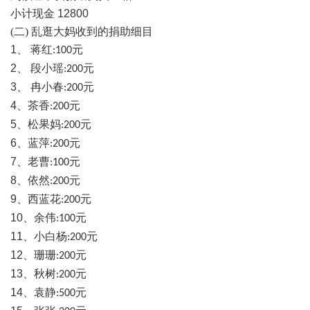
小计现金
12800
(二)
乱逛大妈收到的捐助细目
1
、 蒋红
元
:100
2
、 段小瑶
元
:200
3
、 冉小春
元
:200
4
、茶香
元
:200
5
、松果妈
元
:200
6
、蓝萍
元
:200
7
、老曹
元
:100
8
、依然
元
:200
9
、西蓝花
元
:200
10
、余伟
元
:100
11
、小白杨
元
:200
12
、珊珊
元
:200
13
、秋树
元
:200
14
、袁静
元
:500