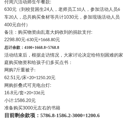
付周六活动师生午餐款
:
630
元
（
到校贫困生
24
人，老师员工
人，参加活动人员
10
6
车
人
，总共购买食材等共计1030
元
，参加现场
活动人员
20
400
元自付）
备注：购买物资由乱逛大妈收到的捐款支付:
2298.80
元
元
元
-630
=1668.80
总计余款：
4100+1668.8=5768.8
活动结束后，根据走访情况，大家讨论决定给特别困难的家
庭购买物资和给孩子们多买点书：
网购
7
斤重被子
:
62.51
元
床×
元
/
20=1250.20
网购折叠式可充电台灯
:
16.8
元
套×
元
/
20=336
小计
:1586.20
元
准备购买3000
元左右的书籍
目前剩余款项：
5786.8-1586.2-3000=1200.6