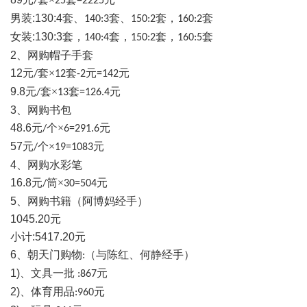
/
25
=2225
男装
:130:4
套、
套、
套，
套
140:3
150:2
160:2
女装
:130:3
套，
套，
套，
套
140:4
150:2
160:5
2
、网购帽子手套
12
元
套×
套
元
元
/
12
-2
=142
9.8
元
套×
套
元
/
13
=126.4
3
、网购书包
48.6
元
个×
元
/
6=291.6
57
元
个×
元
/
19=1083
4
、网购水彩笔
16.8
元
筒×
元
/
30=504
5
、网购书籍（阿博妈经手）
1045.20
元
小计
:5417.20
元
6
、朝天门购物
（与陈红、何静经手）
:
1)
、文具一批
元
:867
2)
、体育用品
元
:960