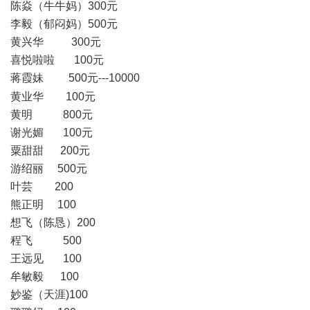
陈焱（牛牛妈）
300
元
李毅（郁闷妈）
500
元
黄兴华
300
元
喜悦啦啦
100
元
蒋霞妹
500
元
--10000
-
黄业华
100
元
黄明
800
元
谢光媚
100
元
粟甜甜
200
元
游绍丽
500
元
叶芸
200
熊正明
100
想飞（陈恳）
200
程飞
500
王远见
100
牟敏毅
100
妙鉴（天涯
)100