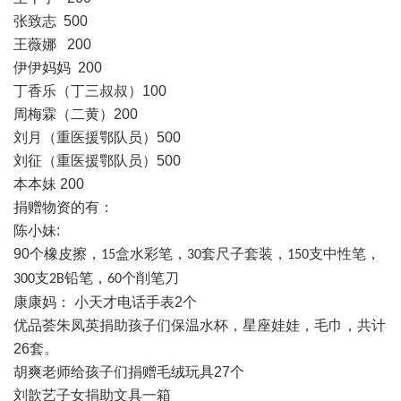
张致志
500
王薇娜
200
伊伊妈妈
200
丁香乐（丁三叔叔）
100
周梅霖（二黄）
200
刘月（重医援鄂队员）
500
刘征（重医援鄂队员）
500
本本妹
200
捐赠物资的有：
陈小妹
:
90
个橡皮擦，
盒水彩笔，
套尺子套装，
支中性笔，
15
30
150
支
铅笔，
个削笔刀
300
2B
60
康康
妈：
小
天才电话手表
2
个
优品荟朱凤英捐助孩子们保温水杯，星座娃娃，毛巾，共计
26
套。
胡爽老师给孩子们捐赠
毛绒玩具
27
个
刘歆艺子女捐助文具一箱