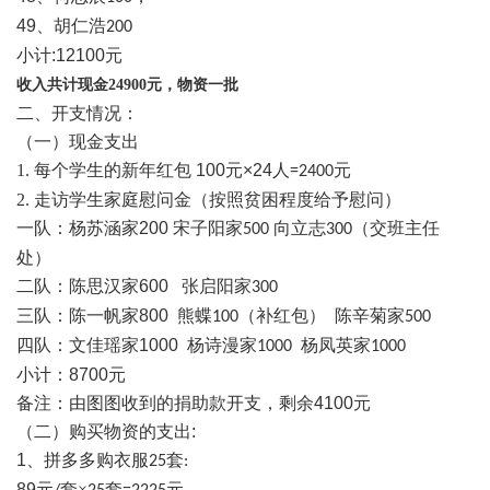
49
、胡仁浩
200
小计
:12100
元
收入共计现金
24900
元，物资一批
二、开支情况：
（一）现金支出
1.
每个学生的新年红包
100
元
×24
人
元
=2400
2.
走访学生家庭慰问金（按照贫困程度给予慰问）
一队：杨苏涵家
200
宋子阳家
向立志
（交班主任
500
300
处）
二队：陈思汉家
600
张启阳家
300
三队：陈一帆家
800
熊蝶
（补红包） 陈辛菊家
100
500
四队：文佳瑶家
1000
杨诗漫家
杨凤英家
1000
1000
小计：
8700
元
备注：由图图收到的捐助款开支，剩余
4100
元
（二）购买物资的
支出
:
1
、拼多多购衣服
套
25
:
89
元
套×
套
元