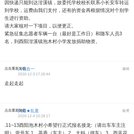
因快递只能到达泔溪镇，故委托
学校
校长联系小长安车转运
到学校，运费由我们支付
，还有的资金再根据情况对个别学
生进行资助。
请大家核对一下项目，以便更正。
紧急征集志愿者车辆一台（最好是工作日）和随车人员
3
名，到酉阳泔溪镇泡木村小学发放捐助物资。
点击重新加载
人包合一
藤椅
2020-12-3 17:26:44
走起走起
点击重新加载
到处★乱逛
板凳
2020-12-4 10:28:17
.11~13酉阳泡木村小希望行正式报名接龙:（请出车车主注
明） 壹号车 1、茶香（车主） 2、大妈（拼车） 3、西蓝花