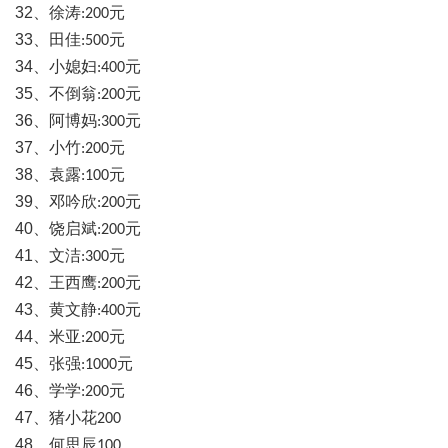
32
、徐涛
元
:200
33
、田佳
元
:500
34
、小媳妇
元
:400
35
、不倒翁
元
:200
36
、阿博妈
元
:300
37
、小竹
元
:200
38
、袁露
元
:100
39
、邓吟欣
元
:200
40
、饶启斌
元
:200
41
、文洁
元
:300
42
、王西鹰
元
:200
43
、黄文静
元
:400
44
、米亚
元
:200
45
、张强
元
:1000
46
、学学
元
:200
47
、猪小花
200
48
、何思辰
，
100