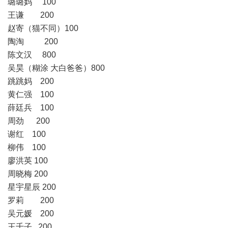
璐璐妈
100
王谦
200
赵寄（猫不同）
100
陶淘
200
陈文汉
800
吴昊（糊涂
大白爸爸）
800
跳跳妈
200
黄仁强
100
薛廷兵
100
周劲
200
谢红
100
柳伟
100
廖洪英
100
周晓梅
200
星宇星辰
200
罗莉
200
吴元媛
200
王千子
200