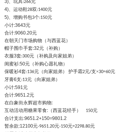
3)
、玩具
元
:266
4)
、运动鞋
双
元
28
:1400
5)
、增购书包
个
元
3
:150
小计
:3643
元
合计
:9060.20
元
在朝天门市场购物（与西蓝花）
帽子围巾手套
:32
元（补购）
衣服
3
套
元（补购及向家姐弟）
:300
闺蜜衫
:50
元（补购心愿礼物）
保暖衫
4
套
元（向家姐弟） 护手霜
元
支×
元
:136
2
/
30=60
牙膏
6
支
元（向家姐弟）
:13
小计
:591
元
合计
:9651.2
元
在白象街永辉超市购物
:
互动活动用糖果零食
:
（西蓝花经手）
元
150
合计支出
:9651.2+150=9801.2
暂余款
:12100
元
元
元
元
-9651.20
-150
=2298.80