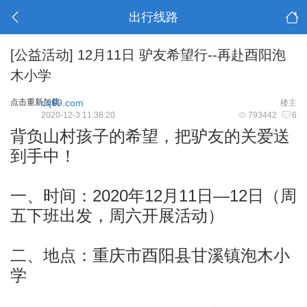
出行线路
[公益活动]
12月11日 驴友希望行--再赴酉阳泡
木小学
点击重新加载
cq69.com
楼主
2020-12-3 11:38:20
793442
6
背负山村孩子的希望，把驴友的关爱送
到手中！
一、时间：2020年12月11日—12日（周
五下班出发，周六开展活动）
二、地点：重庆市酉阳县甘溪镇泡木小
学