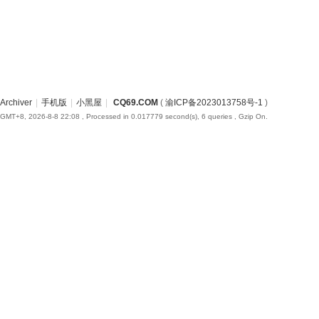
Archiver
|
手机版
|
小黑屋
|
CQ69.COM
(
渝ICP备2023013758号-1
)
GMT+8, 2026-8-8 22:08
, Processed in 0.017779 second(s), 6 queries , Gzip On.