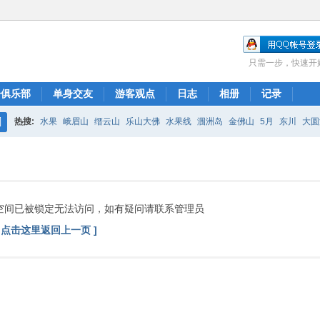
只需一步，快速开
子俱乐部
单身交友
游客观点
日志
相册
记录
热搜:
水果
峨眉山
缙云山
乐山大佛
水果线
涠洲岛
金佛山
5月
东川
大圆
搜
珠子溪
索
空间已被锁定无法访问，如有疑问请联系管理员
[ 点击这里返回上一页 ]