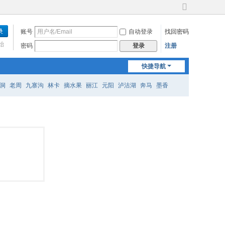
切
换
账号
自动登录
找回密码
到
宽
始
密码
注册
登录
版
快捷导航
洞
老周
九寨沟
林卡
摘水果
丽江
元阳
泸沽湖
奔马
墨香